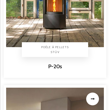
TYPE PRODUIT
POÊLE À PELLETS
BRAND
STÛV
Titre
P-20s