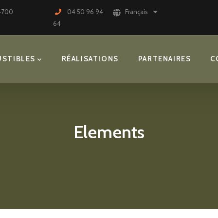
74700
04 50 96 94
Français
Lister les actions sup
64
STIBLES
RÉALISATIONS
PARTENAIRES
C
Elements