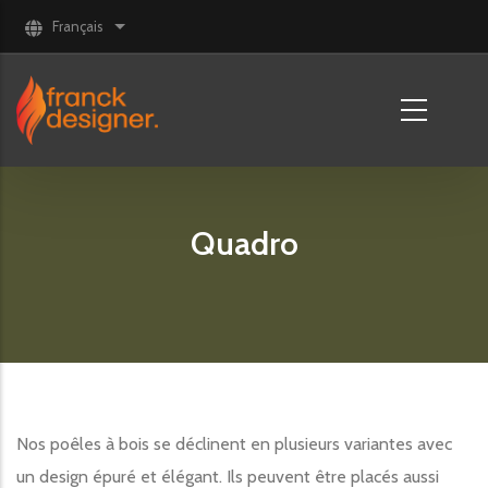
Aller au contenu principal
Français
Lister les actions supplémentaires
Quadro
Nos poêles à bois se déclinent en plusieurs variantes avec
un design épuré et élégant. Ils peuvent être placés aussi