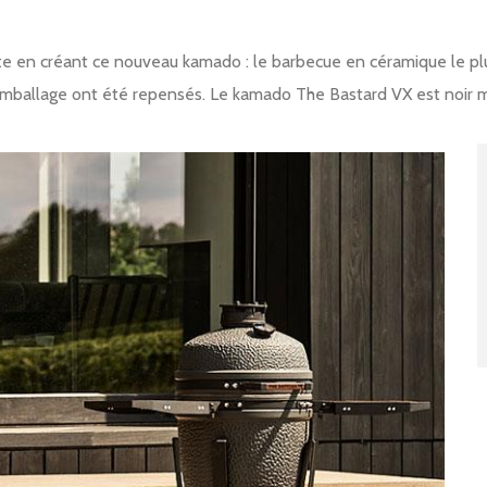
e en créant ce nouveau kamado : le barbecue en céramique le plus
'emballage ont été repensés. Le kamado The Bastard VX est noir m