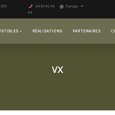
74700
04 50 96 94
Français
Lister les actions sup
64
STIBLES
RÉALISATIONS
PARTENAIRES
C
VX